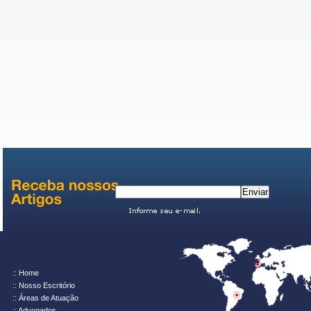
:: Home
:: Nosso Escritório
:: Áreas de Atuação
:: Advogados