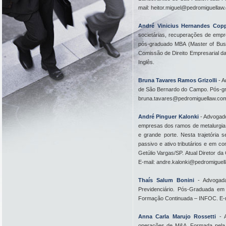
mail: heitor.miguel@pedromiguellaw.
André Vinicius Hernandes Copp
societárias, recuperações de emp
pós-graduado MBA (Master of Busin
Comissão de Direito Empresarial 
Inglês.
Bruna Tavares Ramos Grizolli
- A
de São Bernardo do Campo. Pós-grad
bruna.tavares@pedromiguellaw.com.
André Pinguer Kalonki
- Advogad
empresas dos ramos de metalurgia,
e grande porte. Nesta trajetória s
passivo e ativo tributários e em c
Getúlio Vargas/SP. Atual Diretor 
E-mail: andre.kalonki@pedromiguell
Thaís Salum Bonini
- Advogad
Previdenciário. Pós-Graduada em 
Formação Continuada – INFOC. E-ma
Anna Carla Marujo Rossetti
- 
operações de M&A. Formada pela U