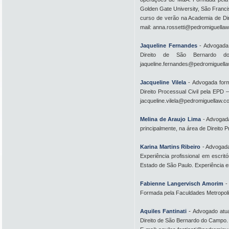
Golden Gate University, São Franci
curso de verão na Academia de Dire
mail: anna.rossetti@pedromiguellaw
Jaqueline Fernandes
- Advogada
Direito de São Bernardo do 
jaqueline.fernandes@pedromiguellaw
Jacqueline Vilela
- Advogada for
Direito Processual Civil pela EPD –
jacqueline.vilela@pedromiguellaw.c
Melina de Araujo Lima
- Advogada
principalmente, na área de Direito 
Karina Martins Ribeiro
- Advogada
Experiência profissional em escritó
Estado de São Paulo. Experiência em
Fabienne Langervisch Amorim
-
Formada pela Faculdades Metropoli
-
Aquiles Fantinati
Advogado atua
Direito de São Bernardo do Campo. 