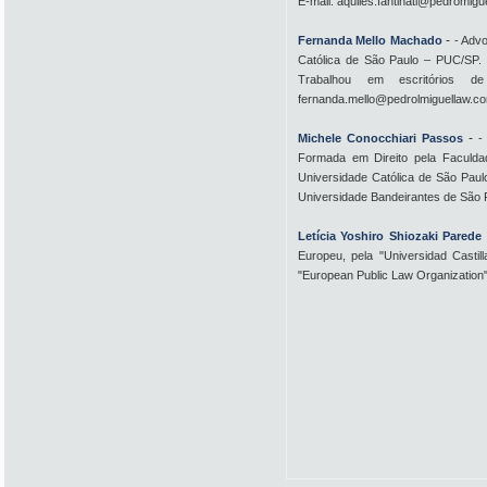
E-mail: aquiles.fantinati@pedromigu
-
Fernanda Mello Machado
- Advo
Católica de São Paulo – PUC/SP. P
Trabalhou em escritórios d
fernanda.mello@pedrolmiguellaw.com
-
Michele Conocchiari Passos
-
Formada em Direito pela Faculda
Universidade Católica de São Paul
Universidade Bandeirantes de São 
Letícia Yoshiro Shiozaki Parede
Europeu, pela "Universidad Casti
"European Public Law Organization