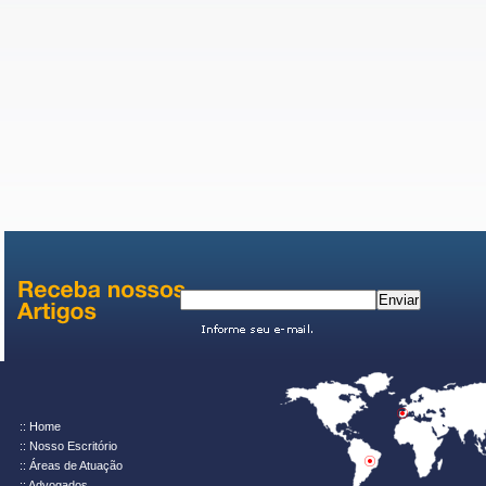
:: Home
:: Nosso Escritório
:: Áreas de Atuação
:: Advogados